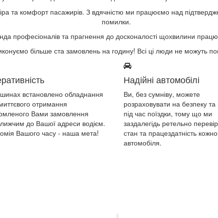
віра та комфорт пасажирів. З вдячністю ми працюємо над підтвердже
помилки.
анда професіоналів та прагнення до досконалості щохвилини працю
иконуємо більше ста замовлень на годину! Всі ці люди не можуть п
ративність
Надійні автомобілі
шинах встановлено обладнання
Ви, без сумніву, можете
миттєвого отримання
розраховувати на безпеку та
рмленого Вами замовлення
під час поїздки, тому що ми
лижчим до Вашої адреси водієм.
заздалегідь ретельно переві
омія Вашого часу - наша мета!
стан та працездатність кожно
автомобіля.