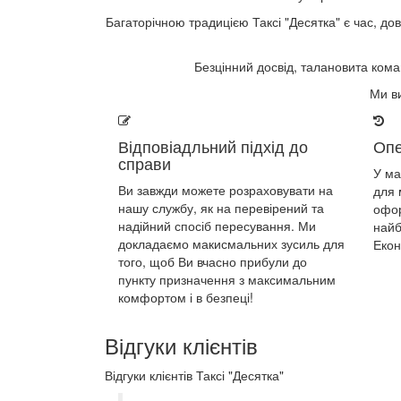
Багаторічною традицією Таксі "Десятка" є час, до
Безцінний досвід, талановита ком
Ми в
Відповіадльний підхід до
Опе
справи
У ма
Ви завжди можете розраховувати на
для 
нашу службу, як на перевірений та
офо
надійний спосіб пересування. Ми
найб
докладаємо макисмальних зусиль для
Екон
того, щоб Ви вчасно прибули до
пункту призначення з максимальним
комфортом і в безпеці!
Відгуки клієнтів
Відгуки клієнтів Таксі "Десятка"