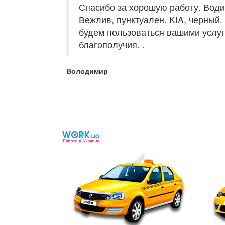
С
пасибо за хорошую работу. Вод
Вежлив, пунктуален. KIA, черный
будем пользоваться вашими услуг
благополучи
я.
.
Володимир