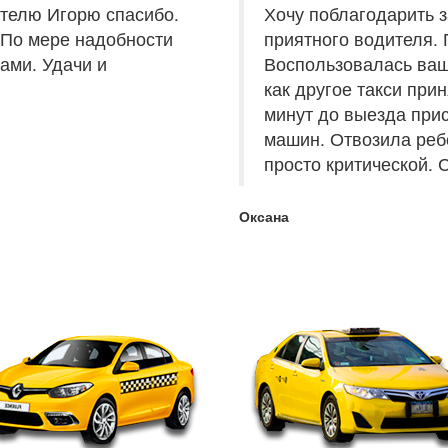
ителю Игорю спасибо.
Х
очу поблагодарить з
. По мере надобности
приятного водителя.
ами. Удачи и
Воспользовалась ваш
как другое такси прин
минут до выезда при
машин. Отвозила реб
просто критической.
Оксана