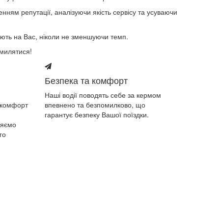
нням репутації, аналізуючи якість сервісу та усуваючи
ють на Вас, ніколи не зменшуючи темп.
омилятися!
Безпека та комфорт
Наші водії поводять себе за кермом
 комфорт
впевнено та безпомилково, що
гарантує безпеку Вашої поїздки.
ряємо
го